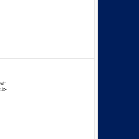
adt
nie-