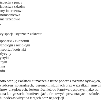
iadectwa pracy
iadectwa szkolne
rony internetowe
łnomocnictwa
sma urzędowe
.
ty specjalistyczne z zakresu:
spodarki / ekonomii
chologii i socjologii
nsportu / logistyki
edycyny
ystyki
ityki
awa
ortu
dto oferuję Państwu tłumaczenia ustne podczas rozpraw sądowych,
iadczeń notarialnych, ceremonii ślubnych oraz wszystkich innych
inów urzędowych. Jestem również do Państwa dyspozycji jako tłu-
 na kongresach i konferencjach, firmowych prezentacjach i szkole-
h, podczas wizyt na targach oraz negocjacji.