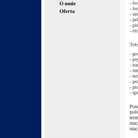
- św
O mnie
- św
Oferta
- st
- pe
- pi
- etc
Teks
- go
- psy
- tra
- m
- tur
- pol
- pr
- sp
Pona
pośw
term
macz
niac