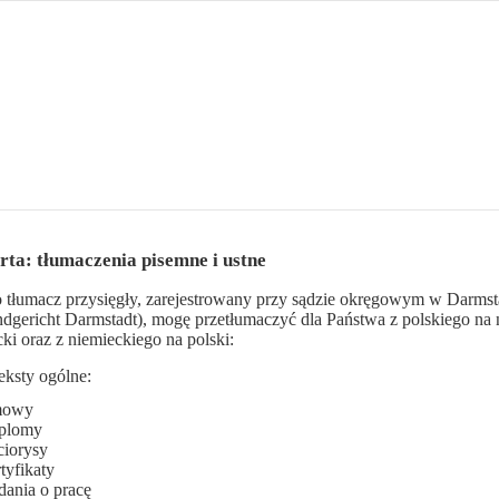
ta: tłumaczenia pisemne i ustne
 tłumacz przysięgły, zarejestrowany przy sądzie okręgowym w Darmst
dgericht Darmstadt), mogę
przetłumaczyć dla Państwa z polskiego na 
ki oraz z niemieckiego na polski:
eksty ogólne:
mowy
plomy
ciorysy
tyfikaty
dania o pracę