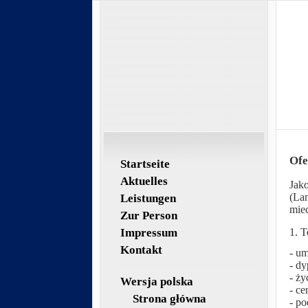
Ofer
Startseite
Aktuelles
Jako
(Lan
Leistungen
miec
Zur Person
Impressum
1. T
Kontakt
- u
- dy
- ży
Wersja polska
- cer
Strona główna
- po